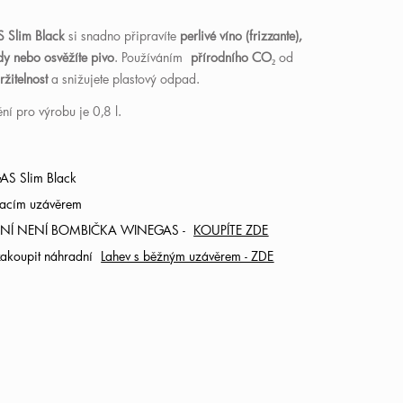
 Slim Black
si snadno připravíte
perlivé víno (frizzante),
y nebo osvěžíte pivo
. Používáním
přírodního CO₂
od
ržitelnost
a snižujete plastový odpad.
í pro výrobu je 0,8 l.
AS Slim Black
vacím uzávěrem
LENÍ NENÍ BOMBIČKA WINEGAS -
KOUPÍTE ZDE
 zakoupit náhradní
Lahev s běžným uzávěrem - ZDE