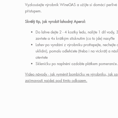
Vyzkoušejte výrobník WineGAS a užijte si domácí perlivé
přístupem.
Skvělý tip, jak vyrobit lahodný Aperol:
Do lahve dejte 2 - 4 kostky ledu, nalijte 1 díl vody, 
zavřete a 4x krátkým stisknutím (co to jde) nasyťte
Lahev po vyndání z výrobníku protřepejte, nechejte chv
uklidní), pomalu odlehčete (třeba i na víckrát) a nás
otevřete
Skleničku po naplnění ozdobte plátkem pomeranče.
Video návody - jak vyměnit bombičku ve výrobníku, jak spr
zajímavosti najdeš pod tímto odkazem.