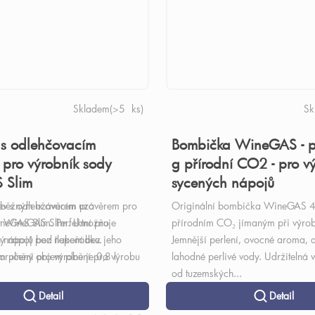
Skladem
(>5 ks)
Sk
 s odlehčovacím
Bombička WineGAS - p
 pro výrobník sody
g přírodní CO2 - pro v
 Slim
sycených nápojů
 běžným uzávěrem pro
ev s odlehčovacím uzávěrem pro
Originální bombička WineGAS 4
neGAS Slim. Perfektní pro
y WineGAS Slim. Umožňuje
přírodním CO₂ jímaným při výrob
h nápojů bez nepořádku.
ý nápoj pod tlakem bez jeho
Jemnější perlení, ovocné aroma, a
plnění pro výrobu je 0,8 l.
oručený objem plnění pro výrobu
lahodné perlivé vody. Udržitelná 
od tuzemských...
Detail
Detail