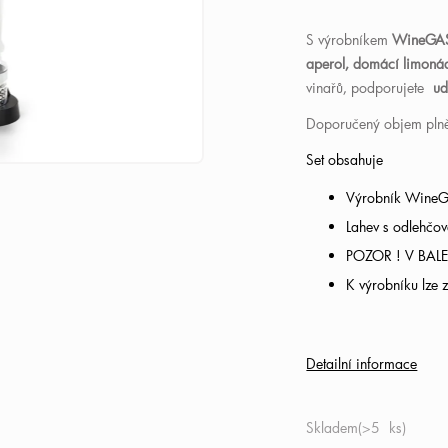
S výrobníkem
WineGAS
aperol, domácí limonád
vinařů, podporujete
ud
Doporučený objem plněn
Set obsahuje
Výrobník WineG
Lahev s odlehčo
POZOR ! V BA
K výrobníku lze
Detailní informace
Skladem
(>5 ks)