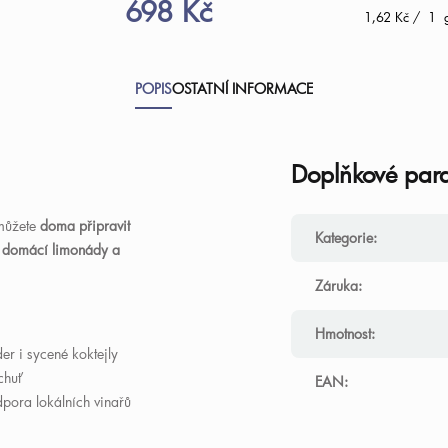
698 Kč
Měrná
1,62 Kč / 1 
cena:
POPIS
OSTATNÍ INFORMACE
Doplňkové par
můžete
doma připravit
Kategorie
:
řit domácí limonády a
Záruka
:
Hmotnost
:
der i sycené koktejly
chuť
EAN
:
dpora lokálních vinařů