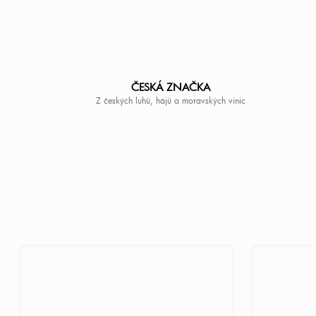
ČESKÁ ZNAČKA
Z českých luhů, hájů a moravských vinic