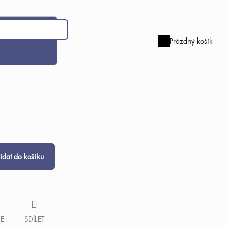
Prázdný košík
Nákupní
košík
řidat do košíku
SE
SDÍLET