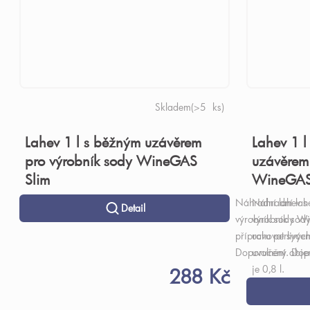
Skladem
(>5 ks)
Lahev 1 l s běžným uzávěrem
Lahev 1 l
pro výrobník sody WineGAS
uzávěrem
Slim
WineGAS
Náhradní lahev s
Náhradní lah
Detail
výrobník sody Wi
výrobník sod
přípravu perlivýc
uchovat sycen
Doporučený objem 
uvolnění. Dop
je 0,8 l.
288 Kč