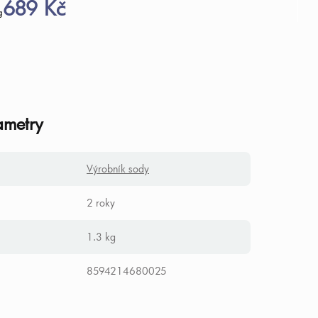
689 Kč
g
ametry
Výrobník sody
2 roky
1.3 kg
8594214680025