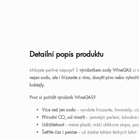
Detailní popis produktu
Milujete perlivé nápoje? S
výrobníkem sody WineGAS
si 
nejen sodu, ale i frizzante z vína, dosytit pivo nebo vytvo
koktejly
.
Proč si pořídit výrobník WineGAS?
Více než jen soda
– vyrobíte frizzante, limonády, ci
Přírodní CO
₂
od vinařů
– jemnější perlení, lahodná 
Udržitelnost
– méně plastů, nižší uhlíková stopa, po
Šetříte čas i peníze
– už žádné tahání těžkých lahví