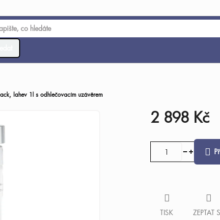
edat
ack, lahev 1l s odhlečovacím uzávěrem
2 898 Kč
Měrná
cena:
P
TISK
ZEPTAT 