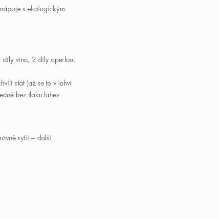
 nápoje s ekologickým
3 díly vína, 2 díly aperlou,
íli stát (až se to v lahvi
ledně bez tlaku lahev
ávně sytit + další