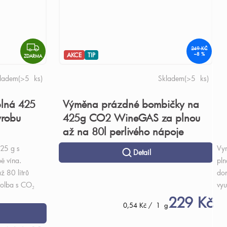
ZDARMA
249 KČ
AKCE
TIP
–8 %
ZDARMA
ladem
(>5 ks)
Skladem
(>5 ks)
lná 425
Výměna prázdné bombičky na
ýrobu
425g CO2 WineGAS za plnou
až na 80l perlivého nápoje
25 g s
Vy
Detail
ě vína.
pln
ž 80 litrů
dor
volba s CO₂
vyu
229 Kč
Měrná
0,54 Kč / 1 g
cena: