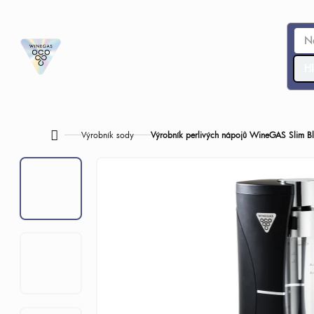
Přejít
na
obsah
Hl
Výrobník sody
Výrobník perlivých nápojů WineGAS Slim Bl
Domů