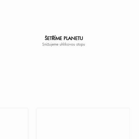
ŠETŘÍME PLANETU
Snižujeme uhlíkovou stopu