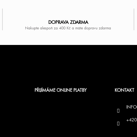
p
i
DOPRAVA ZDARMA
s
Nakupte alespoň za 400 Kč a máte dopravu zdarma
u
PŘIJÍMÁME ONLINE PLATBY
KONTAKT
INFO
+420