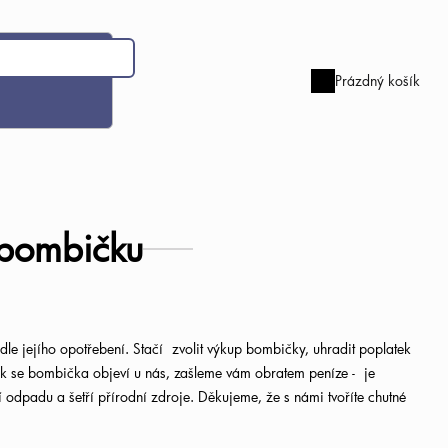
Prázdný košík
Nákupní
košík
 bombičku
le jejího opotřebení. Stačí
zvolit výkup bombičky, uhradit poplatek
ak se bombička objeví u nás, zašleme vám obratem peníze -
je
odpadu a šetří přírodní zdroje. Děkujeme, že s námi tvoříte chutné