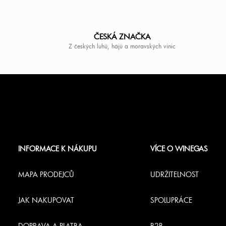
ČESKÁ ZNAČKA
Z českých luhů, hájů a moravských vinic
Z
á
INFORMACE K NÁKUPU
VÍCE O WINEGAS
p
MAPA PRODEJCŮ
UDRŽITELNOST
a
JAK NAKUPOVAT
SPOLUPRÁCE
t
DOPRAVA A PLATBA
B2B