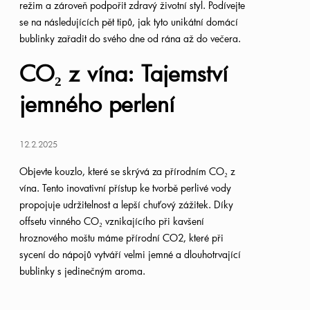
režim a zároveň podpořit zdravý životní styl. Podívejte
se na následujících pět tipů, jak tyto unikátní domácí
bublinky zařadit do svého dne od rána až do večera.
CO₂ z vína: Tajemství
jemného perlení
12.2.2025
Objevte kouzlo, které se skrývá za přírodním CO
₂
z
vína. Tento inovativní přístup ke tvorbě perlivé vody
propojuje
udržitelnost a lepší chuťový zážitek. Díky
offsetu vinného CO
₂
vznikajícího při kavšení
hroznového moštu máme přírodní CO2, které při
sycení do nápojů vytváří velmi jemné a
dlouhotrvající
bublinky s jedinečným aroma.