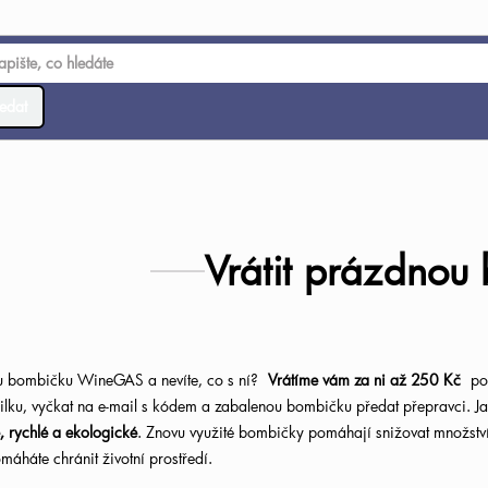
edat
Vrátit prázdnou
 bombičku WineGAS a nevíte, co s ní?
Vrátíme vám za ni až 250 Kč
pod
ilku, vyčkat na e-mail s kódem a zabalenou bombičku předat přepravci. J
 rychlé a ekologické
. Znovu využité bombičky pomáhají snižovat množství 
áháte chránit životní prostředí.