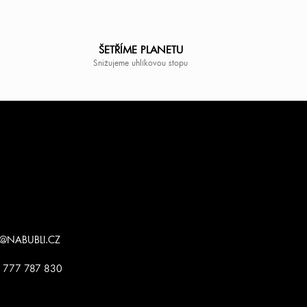
ŠETŘÍME PLANETU
Snižujeme uhlíkovou stopu
@
NABUBLI.CZ
 777 787 830