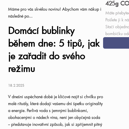
425g C
d
o
Máme pro vás skvělou novinu! Abychom vám nákup i
Máte přebyt
následné po...
Pošlete ji k 
u
d
Stačí objedna
Domácí bublinky
bombičku ode
k
u
během dne: 5 tipů, jak
t
k
je zařadit do svého
ů
t
režimu
ů
18.2.2025
V dnešní uspěchané době je klíčové najít si chvilku pro
malé rituály, které dodají vašemu dni špetku originality
a energie. Perlivá voda s jemnými bublinkami,
obohacenými o nádech vína, není jen obyčejná soda
– představuje inovativní způsob, jak si zpříjemnit pitný