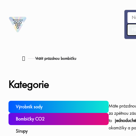
Přejít
na
obsah
Hl
Vrátit prázdnou bombičku
Domů
P
Přeskočit
Kategorie
o
kategorie
s
Máte prázdnou
Výrobník sody
za zpětnou zás
t
Bombičky CO2
to
jednoduché,
okamžiky a pom
r
Sirupy