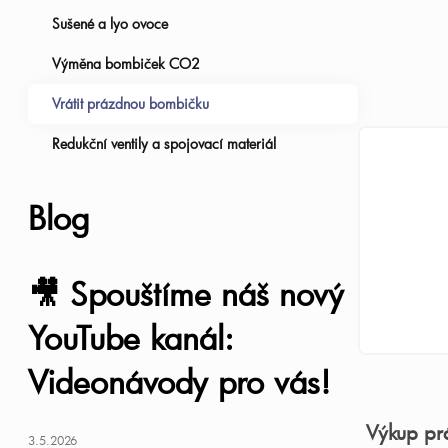
Sušené a lyo ovoce
a
Ř
Výměna bombiček CO2
n
a
Vrátit prázdnou bombičku
n
z
V
Redukční ventily a spojovací materiál
í
e
ý
Blog
p
n
p
a
í
i
🎥 Spouštíme náš nový
n
p
YouTube kanál:
s
Videonávody pro vás!
e
r
p
l
o
r
Výkup pr
3.5.2026