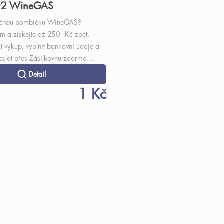
O2 WineGAS
ečnou bombičku WineGAS?
nám a získejte až 250 Kč zpět.
t výkup, vyplnit bankovní údaje a
slat přes Zásilkovnu zdarma....
Detail
1 Kč
O
v
l
á
d