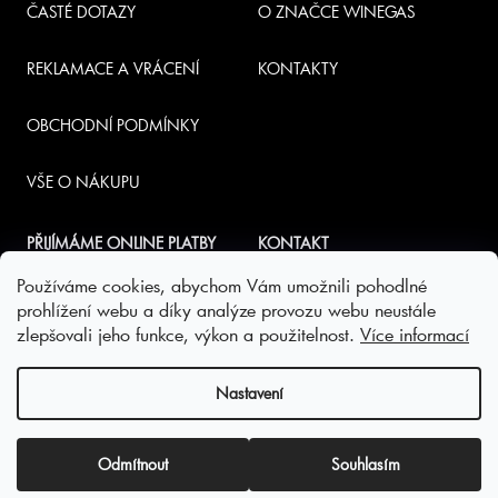
ČASTÉ DOTAZY
O ZNAČCE WINEGAS
REKLAMACE A VRÁCENÍ
KONTAKTY
OBCHODNÍ PODMÍNKY
VŠE O NÁKUPU
PŘIJÍMÁME ONLINE PLATBY
KONTAKT
Používáme cookies, abychom Vám umožnili pohodlné
INFO
@
NABUBLI.CZ
prohlížení webu a díky analýze provozu webu neustále
zlepšovali jeho funkce, výkon a použitelnost.
Více informací
+420 777 787 830
Nastavení
Mapa - výměna a prodej bombiček WineGAS
Odmítnout
Souhlasím
Vytvořil Shoptet
Copyright 2026
WineGAS - eshop
. Všechna práva vyhrazena.
Upravit