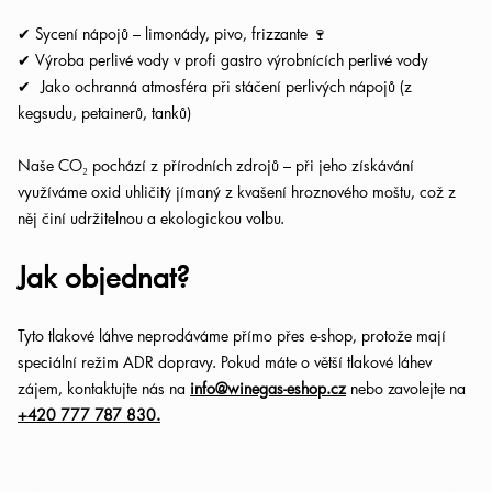
✔ Sycení nápojů – limonády, pivo, frizzante 🍷
✔ Výroba perlivé vody v profi gastro výrobnících perlivé vody
✔
Jako ochranná atmosféra při stáčení perlivých nápojů (z
kegsudu, petainerů, tanků)
Naše CO₂ pochází z přírodních zdrojů – při jeho získávání
využíváme oxid uhličitý jímaný z kvašení hroznového moštu, což z
něj činí udržitelnou a ekologickou volbu.
Jak objednat?
Tyto tlakové láhve neprodáváme přímo přes e-shop, protože mají
speciální režim ADR dopravy. Pokud máte o větší tlakové láhev
zájem, kontaktujte nás na
info@winegas-eshop.cz
nebo zavolejte na
+420 777 787 830.