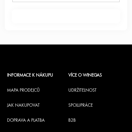
Z
á
INFORMACE K NÁKUPU
VÍCE O WINEGAS
p
a
MAPA PRODEJCŮ
UDRŽITELNOST
t
JAK NAKUPOVAT
SPOLUPRÁCE
í
DOPRAVA A PLATBA
B2B