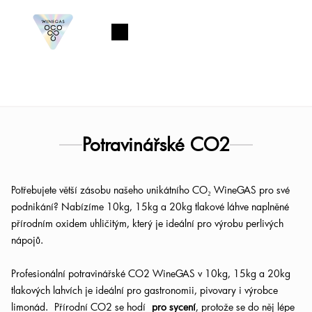
Přejít
na
Nákupní
obsah
košík
Potravinářské CO2
Potřebujete větší zásobu našeho unikátního CO₂ WineGAS pro své
podnikání? Nabízíme 10kg, 15kg a 20kg tlakové láhve naplněné
přírodním oxidem uhličitým, který je ideální pro výrobu perlivých
nápojů.
Profesionální potravinářské CO2 WineGAS v 10kg, 15kg a 20kg
tlakových lahvích je ideální pro gastronomii, pivovary i výrobce
limonád. Přírodní CO2 se hodí
pro sycení
, protože se do něj lépe