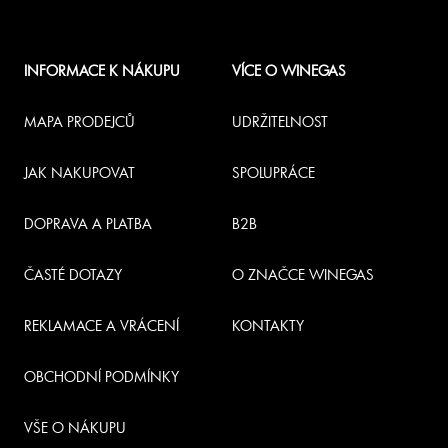
Z
á
INFORMACE K NÁKUPU
VÍCE O WINEGAS
p
a
MAPA PRODEJCŮ
UDRŽITELNOST
t
JAK NAKUPOVAT
SPOLUPRÁCE
í
DOPRAVA A PLATBA
B2B
ČASTÉ DOTAZY
O ZNAČCE WINEGAS
REKLAMACE A VRÁCENÍ
KONTAKTY
OBCHODNÍ PODMÍNKY
VŠE O NÁKUPU