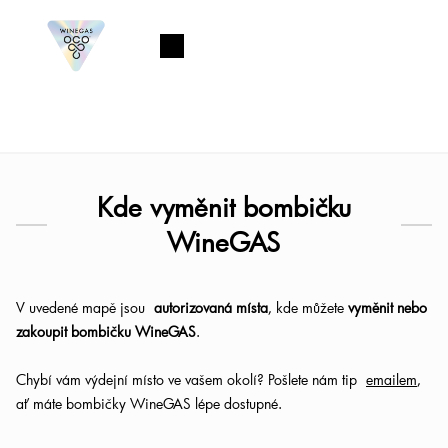
Přejít
na
Nákupní
obsah
košík
Kde vyměnit bombičku
WineGAS
V uvedené mapě jsou
autorizovaná místa
, kde můžete
vyměnit nebo
zakoupit bombičku WineGAS
.
Chybí vám výdejní místo ve vašem okolí? Pošlete nám tip
emailem
,
ať máte bombičky WineGAS lépe dostupné.