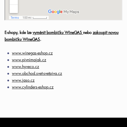
E-shopy, kde lze
vyměnit bombičku WineGAS
nebo
zakoupit novou
bombičku WineGAS
.
www.winegas-eshop.cz
www.pivnimajak.cz
www.hyveco.cz
www.obchod.svet-svetpiva.cz
www.jaso.cz
www.cylinders-eshop.cz