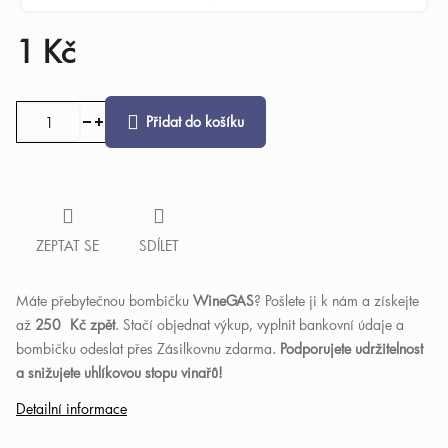
1 Kč
Měrná
cena:
Přidat do košíku
ZEPTAT SE
SDÍLET
Máte přebytečnou bombičku
WineGAS
? Pošlete ji k nám a získejte
až
250
Kč zpět
. Stačí objednat výkup, vyplnit bankovní údaje a
bombičku odeslat přes Zásilkovnu zdarma.
Podporujete udržitelnost
a snižujete uhlíkovou stopu vinařů!
Detailní informace