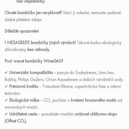
vaší objednávky.
Chcete bombičku jen recyklovat?
Stačí ji odeslat, nemusíte zadávat
žádné platební údaje.
Důležité upozornění
❗
NEZASÍLEJTE bombičky jiných výrobců!
Takové budou ekologicky
zlikvidovány
bez náhrady
.
Proč vracet bombičky WineGAS?
✔
Univerzální kompatibilita
– pasuje do Sodastream, Limo bar,
Bubliq, Philips GoZero, Orion Aquadream a dalších výrobníků sody.
✔
Prémiová kvalita
– 7násobná filtrace, superkritická fáze a interní
testování.
✔
Ekologická volba
– CO
₂
pochází z
kvašení hroznového moštu
od
moravských vinařů.
✔
Udržitelná cesta
– pomáháte vinařům
snižovat uhlíkovou stopu
(Offset CO
₂
).