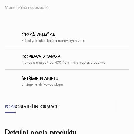
Momentálně nedostupné
ČESKÁ ZNAČKA
Z českých luhů, hájů a moravských vinic
DOPRAVA ZDARMA
Nakupte alespoň za 400 Kč a máte dopravu zdarma
ŠETŘÍME PLANETU
Snižujeme uhlíkovou stopu
POPIS
OSTATNÍ INFORMACE
Detailní popis produktu