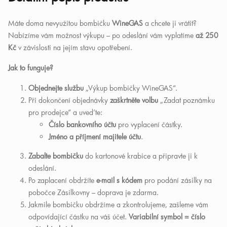
Máte doma nevyužitou bombičku
WineGAS
a chcete ji vrátit?
Nabízíme vám možnost výkupu – po odeslání vám vyplatíme
až 250
Kč
v závislosti na jejím stavu opotřebení.
Jak to funguje?
Objednejte službu
„Výkup bombičky WineGAS“.
Při dokončení objednávky
zaškrtněte volbu
„Zadat poznámku
pro prodejce“ a uveďte:
Číslo bankovního účtu
pro vyplacení částky.
Jméno a příjmení majitele účtu
.
Zabalte bombičku
do kartonové krabice a připravte ji k
odeslání.
Po zaplacení obdržíte
e-mail s kódem
pro podání zásilky na
pobočce Zásilkovny – doprava je zdarma.
Jakmile bombičku obdržíme a zkontrolujeme, zašleme vám
odpovídající částku na váš účet.
Variabilní symbol = číslo