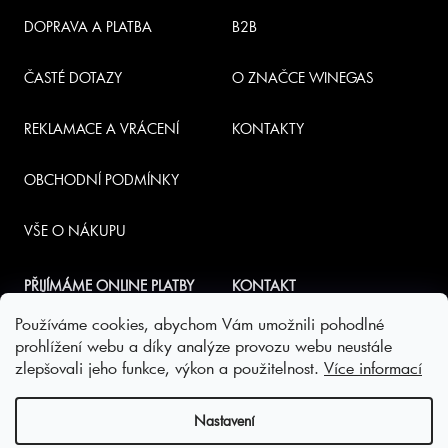
DOPRAVA A PLATBA
B2B
ČASTÉ DOTAZY
O ZNAČCE WINEGAS
REKLAMACE A VRÁCENÍ
KONTAKTY
OBCHODNÍ PODMÍNKY
VŠE O NÁKUPU
PŘIJÍMÁME ONLINE PLATBY
KONTAKT
Používáme cookies, abychom Vám umožnili pohodlné
INFO
@
NABUBLI.CZ
prohlížení webu a díky analýze provozu webu neustále
zlepšovali jeho funkce, výkon a použitelnost.
Více informací
+420 777 787 830
Nastavení