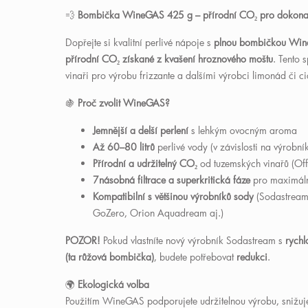
💨
Bombička WineGAS 425 g – přírodní CO
₂
pro dokonal
Dopřejte si kvalitní perlivé nápoje s
plnou bombičkou Wi
přírodní CO
₂
získané z kvašení hroznového moštu
. Tento 
vinaři pro výrobu frizzante a dalšími výrobci limonád či ci
🍇
Proč zvolit WineGAS?
Jemnější a delší perlení
s lehkým ovocným aroma
Až 60–80 litrů
perlivé vody (v závislosti na výrobník
Přírodní a udržitelný CO
₂
od tuzemských vinařů (Of
7násobná filtrace a superkritická fáze
pro maximální
Kompatibilní s většinou výrobníků sody
(Sodastream,
GoZero, Orion Aquadream aj.)
POZOR!
Pokud vlastníte nový výrobník Sodastream s
rych
(ta růžová bombička)
, budete potřebovat
redukci
.
🌍
Ekologická volba
Použitím WineGAS podporujete udržitelnou výrobu, snižuj