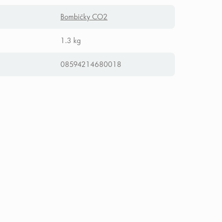
Bombičky CO2
1.3 kg
08594214680018