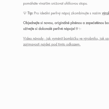
pomáháte vinařům snižovat uhlíkovou stopu.
💡
Tip:
Pro ideální perlivý nápoj zkombinujte s naším
výr
Objednejte si novou, originálně plněnou a zapečetěnou
užívejte si dokonalé perlivé nápoje!
🥂✨
Video návody - jak vyměnit bombičku ve výrobníku, jak spr
zajímavosti najdeš pod tímto odkazem.