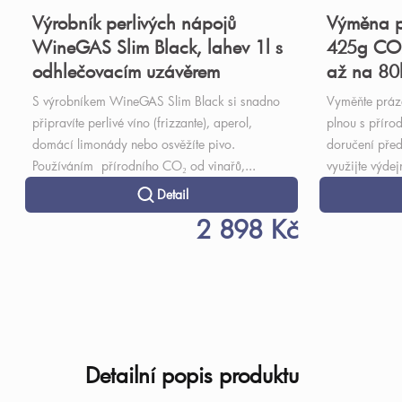
Výrobník perlivých nápojů
Výměna p
WineGAS Slim Black, lahev 1l s
425g CO
odhlečovacím uzávěrem
až na 80l
S výrobníkem WineGAS Slim Black si snadno
Vyměňte prá
připravíte perlivé víno (frizzante), aperol,
plnou s příro
domácí limonády nebo osvěžíte pivo.
doručení před
Používáním přírodního CO₂ od vinařů,...
využijte výdejn
Detail
2 898 Kč
Detailní popis produktu