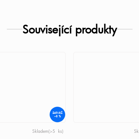
Související produkty
249 KČ
–8 %
Skladem
(>5 ks)
Sk