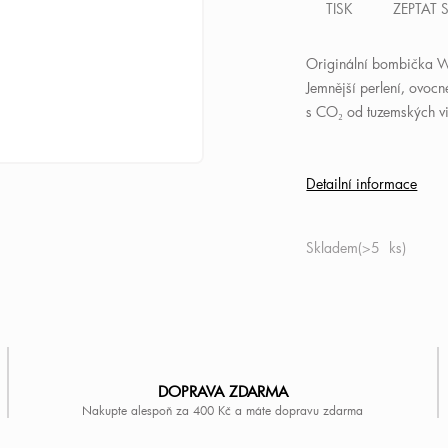
TISK
ZEPTAT 
Originální bombička W
Jemnější perlení, ovocn
s CO₂ od tuzemských vi
Detailní informace
Skladem
(>5 ks)
DOPRAVA ZDARMA
Nakupte alespoň za 400 Kč a máte dopravu zdarma