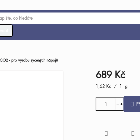
edat
CO2 - pro výrobu sycených nápojů
689 Kč
Měrná
1,62 Kč / 1 g
cena:
P