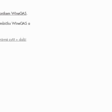
obníkem WineGAS
.
 bombičku WineGAS a
ávně sytit + další