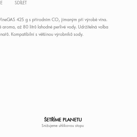
SE
SDÍLET
ineGAS 425 g s přírodním CO₂ jímaným při výrobě vína.
é aroma, až 80 litrů lahodné perlivé vody. Udržitelná volba
nařů. Kompatibilní s většinou výrobníků sody.
ŠETŘÍME PLANETU
Snižujeme uhlíkovou stopu