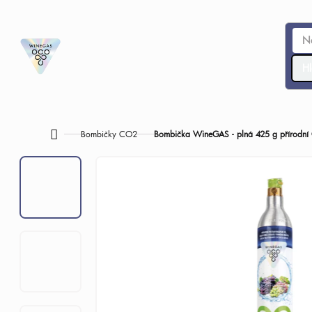
Přejít
na
obsah
Hl
Bombičky CO2
Bombička WineGAS - plná 425 g přírodní 
Domů