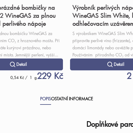
rázdné bombičky na
Výrobník perlivých náp
2 WineGAS za plnou
WineGAS Slim White, l
 perlivého nápoje
odhlečovacím uzávěre
zdnou bombičku WineGAS za
S výrobníkem WineGAS Slim Whi
dním CO₂ z hroznového moštu. Při
připravíte perlivé víno (frizzante),
áte kurýrovi prázdnou, nebo
domácí limonády nebo osvěžíte p
í místa. Jemnější perlení, vyšší...
Používáním přírodního CO₂ od vi
Detail
Detail
229 Kč
2
Měrná
0,54 Kč / 1 g
cena:
POPIS
OSTATNÍ INFORMACE
Doplňkové par