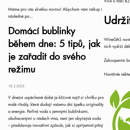
Více o naší B
Máme pro vás skvělou novinu! Abychom vám nákup i
Udrži
následné po...
Domácí bublinky
WineGAS nově 
během dne: 5 tipů, jak
nich vydrží dél
je zařadit do svého
Zakoupením bo
režimu
Navštivte někt
18.2.2025
V dnešní uspěchané době je klíčové najít si chvilku pro
malé rituály, které dodají vašemu dni špetku originality
a energie. Perlivá voda s jemnými bublinkami,
obohacenými o nádech vína, není jen obyčejná soda
– představuje inovativní způsob, jak si zpříjemnit pitný