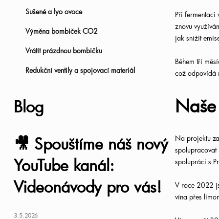
Sušené a lyo ovoce
Při fermentaci
a
znovu využívám
Výměna bombiček CO2
jak snížit emi
n
Vrátit prázdnou bombičku
Během tří měsí
n
Redukční ventily a spojovací materiál
což odpovídá r
í
Naše 
Blog
p
a
Na projektu za
🎥 Spouštíme náš nový
spolupracovat 
n
YouTube kanál:
spolupráci s 
Videonávody pro vás!
e
V roce 2022 js
vína přes limo
l
3.5.2026