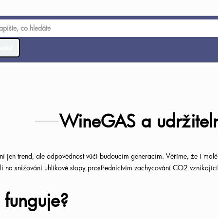
edat
WineGAS a udržiteln
ení jen trend, ale odpovědnost vůči budoucím generacím. Věříme, že i mal
li na snižování uhlíkové stopy prostřednictvím zachycování CO2 vznikající
o funguje?