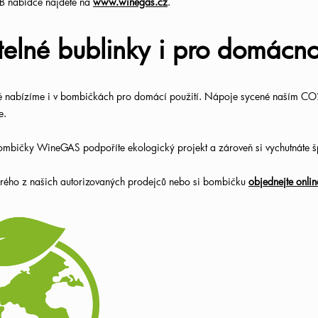
2B nabídce najdete na
www.winegas.cz
.
telné bublinky i pro domácno
nabízíme i v bombičkách pro domácí použití. Nápoje sycené naším CO2
e.
mbičky WineGAS podpoříte ekologický projekt a zároveň si vychutnáte šp
erého z našich autorizovaných prodejců nebo si bombičku
objednejte onlin