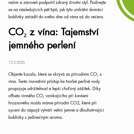
režim a zároveň podpořit zdravý životní styl. Podívejte
se na následujících pět tipů, jak tyto unikátní domácí
bublinky zařadit do svého dne od rána až do večera.
CO₂ z vína: Tajemství
jemného perlení
12.2.2025
Objevte kouzlo, které se skrývá za přírodním CO
₂
z
vína. Tento inovativní přístup ke tvorbě perlivé vody
propojuje
udržitelnost a lepší chuťový zážitek. Díky
offsetu vinného CO
₂
vznikajícího při kavšení
hroznového moštu máme přírodní CO2, které při
sycení do nápojů vytváří velmi jemné a
dlouhotrvající
bublinky s jedinečným aroma.