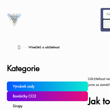
Přejít
na
obsah
Hl
WineGAS a udržitelnost
Domů
P
Přeskočit
Kategorie
o
kategorie
Udržitelnost n
s
jsme se zaměři
Výrobník sody
t
Bombičky CO2
Jak t
r
Sirupy