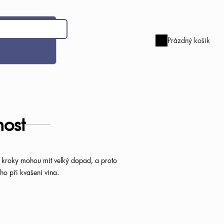
Prázdný košík
Nákupní
košík
ost
é kroky mohou mít velký dopad, a proto
ho při kvašení vína.