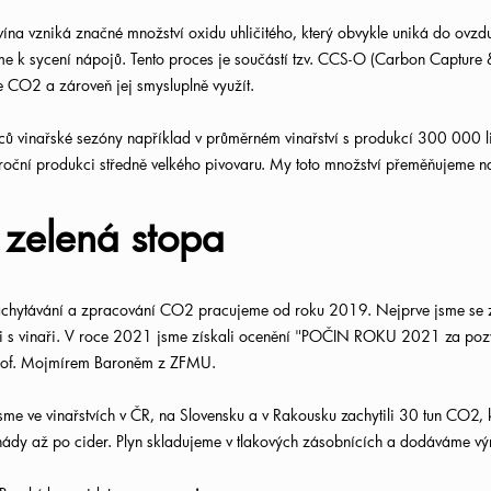
 vína vzniká značné množství oxidu uhličitého, který obvykle uniká do ovzd
e k sycení nápojů. Tento proces je součástí tzv. CCS-O (Carbon Capture & 
se CO2 a zároveň jej smysluplně využít.
ců vinařské sezóny například v průměrném vinařství s produkcí 300 000 li
oční produkci středně velkého pivovaru. My toto množství přeměňujeme na 
zelená stopa
chytávání a zpracování CO2 pracujeme od roku 2019. Nejprve jsme se zam
i s vinaři. V roce 2021 jsme získali ocenění "POČIN ROKU 2021 za pozved
Prof. Mojmírem Baroněm z ZFMU.
me ve vinařstvích v ČR, na Slovensku a v Rakousku zachytili 30 tun CO2, k
nády až po cider. Plyn skladujeme v tlakových zásobnících a dodáváme 