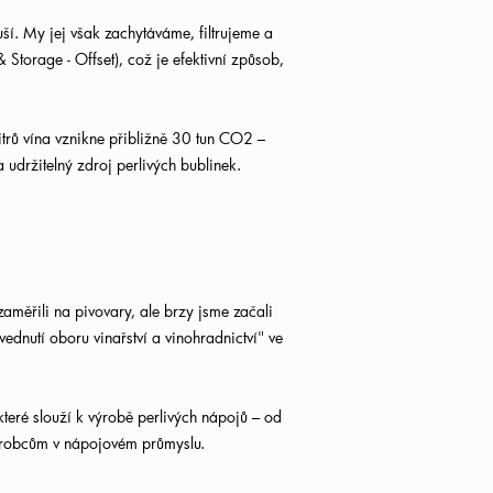
uší. My jej však zachytáváme, filtrujeme a
Storage - Offset), což je efektivní způsob,
trů vína vznikne přibližně 30 tun CO2 –
udržitelný zdroj perlivých bublinek.
ěřili na pivovary, ale brzy jsme začali
nutí oboru vinařství a vinohradnictví" ve
teré slouží k výrobě perlivých nápojů – od
výrobcům v nápojovém průmyslu.