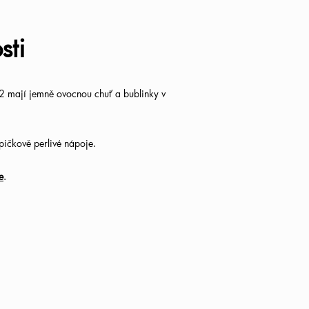
sti
 mají jemně ovocnou chuť a bublinky v
ičkově perlivé nápoje.
e
.