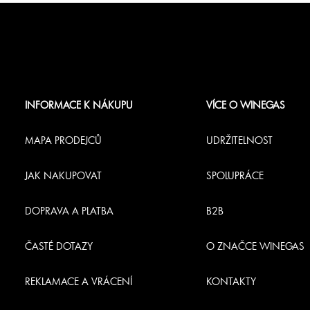
Z
á
INFORMACE K NÁKUPU
VÍCE O WINEGAS
p
MAPA PRODEJCŮ
UDRŽITELNOST
a
JAK NAKUPOVAT
SPOLUPRÁCE
t
DOPRAVA A PLATBA
B2B
í
ČASTÉ DOTAZY
O ZNAČCE WINEGAS
REKLAMACE A VRÁCENÍ
KONTAKTY