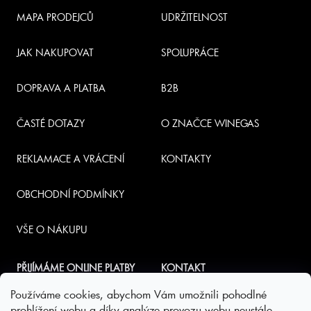
a
MAPA PRODEJCŮ
UDRŽITELNOST
t
JAK NAKUPOVAT
SPOLUPRÁCE
í
DOPRAVA A PLATBA
B2B
ČASTÉ DOTAZY
O ZNAČCE WINEGAS
REKLAMACE A VRÁCENÍ
KONTAKTY
OBCHODNÍ PODMÍNKY
VŠE O NÁKUPU
PŘIJÍMÁME ONLINE PLATBY
KONTAKT
Používáme cookies, abychom Vám umožnili pohodlné
INFO
@
NABUBLI.CZ
prohlížení webu a díky analýze provozu webu neustále