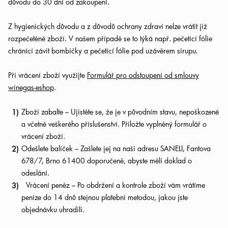
důvodu do 30 dní od zakoupení.
Z hygienických důvodu a z důvodů ochrany zdraví nelze vrátit již
rozpečetěné zboží. V našem případě se to týká např. pečetící fólie
chránící závit bombičky a pečetící fólie pod uzávěrem sirupu.
Při vrácení zboží využijte
Formulář pro odstoupení od smlouvy
winegas-eshop
.
Zboží zabalte – Ujistěte se, že je v původním stavu, nepoškozené
a včetně veškerého příslušenství. Přiložte vyplněný formulář o
vrácení zboží.
Odešlete balíček – Zašlete jej na naši adresu SANELI, Fantova
678/7, Brno 61400 doporučeně, abyste měli doklad o
odeslání.
Vrácení peněz – Po obdržení a kontrole zboží vám vrátíme
peníze do 14 dnů stejnou platební metodou, jakou jste
objednávku uhradili.