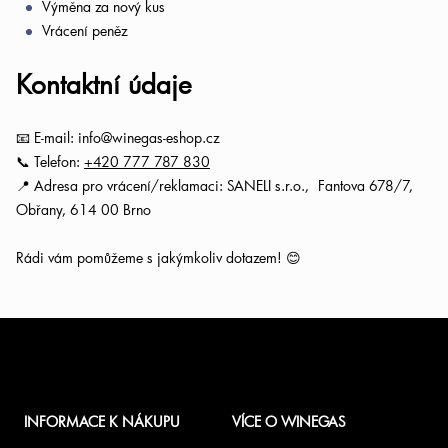
Výměna za nový kus
Vrácení peněz
Kontaktní údaje
📧 E-mail: info@winegas-eshop.cz
📞 Telefon:
+420 777 787 830
📍 Adresa pro vrácení/reklamaci:
SANELI s.r.o.,
Fantova 678/7,
Obřany, 614 00 Brno
Rádi vám pomůžeme s jakýmkoliv dotazem! 😊
Z
á
INFORMACE K NÁKUPU
VÍCE O WINEGAS
p