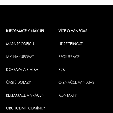
v
l
Z
á
á
d
INFORMACE K NÁKUPU
VÍCE O WINEGAS
a
p
c
a
MAPA PRODEJCŮ
UDRŽITELNOST
í
t
JAK NAKUPOVAT
SPOLUPRÁCE
p
í
r
DOPRAVA A PLATBA
B2B
v
ČASTÉ DOTAZY
O ZNAČCE WINEGAS
k
y
REKLAMACE A VRÁCENÍ
KONTAKTY
v
OBCHODNÍ PODMÍNKY
ý