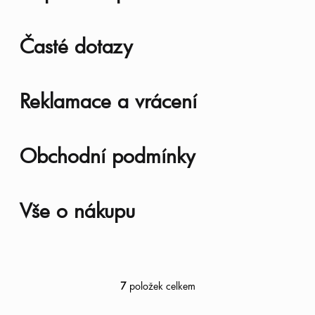
l
á
Časté dotazy
n
k
Reklamace a vrácení
ů
Obchodní podmínky
Vše o nákupu
7
položek celkem
O