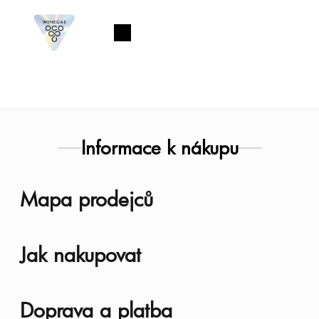
Přejít
na
Nákupní
obsah
košík
Informace k nákupu
V
Mapa prodejců
ý
p
Jak nakupovat
i
s
Doprava a platba
č