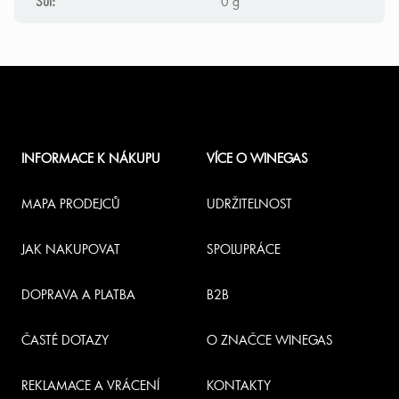
Sůl
:
0 g
Z
á
INFORMACE K NÁKUPU
VÍCE O WINEGAS
p
a
MAPA PRODEJCŮ
UDRŽITELNOST
t
JAK NAKUPOVAT
SPOLUPRÁCE
í
DOPRAVA A PLATBA
B2B
ČASTÉ DOTAZY
O ZNAČCE WINEGAS
REKLAMACE A VRÁCENÍ
KONTAKTY