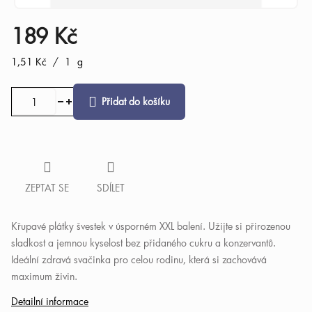
189 Kč
Měrná
1,51 Kč / 1 g
cena:
Přidat do košíku
ZEPTAT SE
SDÍLET
Křupavé plátky švestek v úsporném XXL balení. Užijte si přirozenou
sladkost a jemnou kyselost bez přidaného cukru a konzervantů.
Ideální zdravá svačinka pro celou rodinu, která si zachovává
maximum živin.
Detailní informace