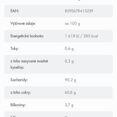
EAN
:
8595678415239
Výživové údaje
:
na 100 g
Energetická hodnota
:
1 618 kJ / 385 kcal
Tuky
:
0,6 g
z toho nasycené mastné
0,2 g
kyseliny
:
Sacharidy
:
90,2 g
z toho cukry
:
60,8 g
Bílkoviny
:
3,7 g