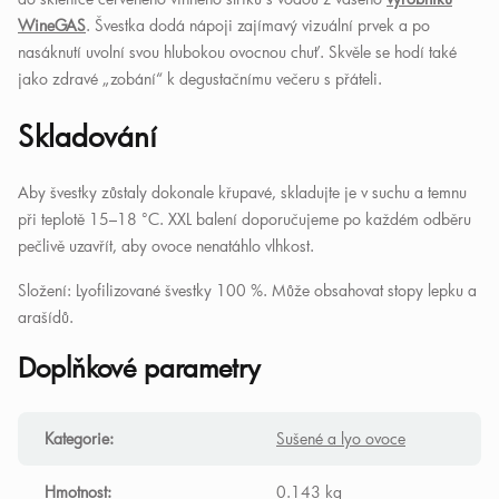
WineGAS
. Švestka dodá nápoji zajímavý vizuální prvek a po
nasáknutí uvolní svou hlubokou ovocnou chuť. Skvěle se hodí také
jako zdravé „zobání“ k degustačnímu večeru s přáteli.
Skladování
Aby švestky zůstaly dokonale křupavé, skladujte je v suchu a temnu
při teplotě 15–18 °C. XXL balení doporučujeme po každém odběru
pečlivě uzavřít, aby ovoce nenatáhlo vlhkost.
Složení: Lyofilizované švestky 100 %. Může obsahovat stopy lepku a
arašídů.
Doplňkové parametry
Kategorie
:
Sušené a lyo ovoce
Hmotnost
:
0.143 kg