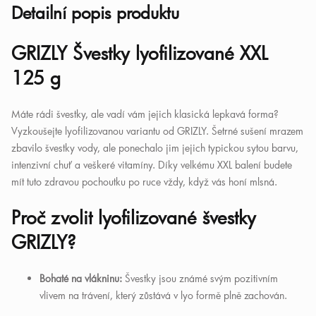
Detailní popis produktu
GRIZLY Švestky lyofilizované XXL
125 g
Máte rádi švestky, ale vadí vám jejich klasická lepkavá forma?
Vyzkoušejte lyofilizovanou variantu od GRIZLY. Šetrné sušení mrazem
zbavilo švestky vody, ale ponechalo jim jejich typickou sytou barvu,
intenzivní chuť a veškeré vitamíny. Díky velkému XXL balení budete
mít tuto zdravou pochoutku po ruce vždy, když vás honí mlsná.
Proč zvolit lyofilizované švestky
GRIZLY?
Bohaté na vlákninu:
Švestky jsou známé svým pozitivním
vlivem na trávení, který zůstává v lyo formě plně zachován.