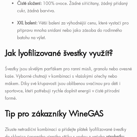
Čisté složení:
100% ovoce. Žádné siřičitany, žádný přidaný
cukr, žádná barviva.
XXL balení:
Větší balení za výhodnější cenu, které vystačí pro
přípravu mnoha snídaní nebo jako zásoba do rodinného
batohu na výlet.
Jak lyofilizované švestky využít?
Švestky jsou skvělým parťákem pro ranní müsli, granolu nebo ovesné
kaše. Výborně chutnají v kombinaci s vlašskými ořechy nebo
mákem. Díky své křupavosti jsou oblíbenou svačinou pro děti i
sportovce, kteří potřebují rychle doplnit energii v čisté přírodní
formě.
Tip pro zákazníky WineGAS
Zkuste netradiční kombinaci a přidejte plátek lyofilizované švestky
do sklenice červeného vinného střiku s vodou z vašeho
výrobníku