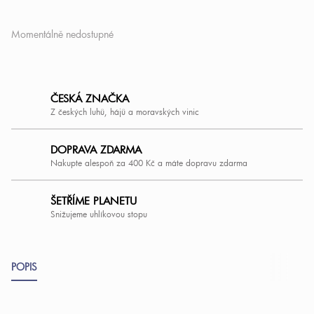
Momentálně nedostupné
ČESKÁ ZNAČKA
Z českých luhů, hájů a moravských vinic
DOPRAVA ZDARMA
Nakupte alespoň za 400 Kč a máte dopravu zdarma
ŠETŘÍME PLANETU
Snižujeme uhlíkovou stopu
POPIS