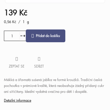
139 Kč
Měrná
0,56 Kč / 1 g
cena:
Přidat do košíku
ZEPTAT SE
SDÍLET
Měkká a šťavnatá sušená jablka ve formě kroužků. Tradiční česká
pochoutka v prémiové kvalitě, která neobsahuje žádný přidaný cukr
ani siřičitany. Ideální vydatná svačina pro děti i dospělé.
Detailní informace