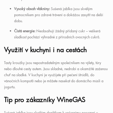
Vysoký obsah vlákniny:
Sušená jablka jsou skvělým
pomocníkem pro zdravé trávení a dokážou zasytit na delší
dobu.
Čistá energie:
Neobsahují žádný přidaný cukr – veškerá
sladkost pochází výhradně z přírodních ovocných cukrů.
Využití v kuchyni i na cestách
Tasty kroužky jsou nepostradatelným společníkem na výlety, túry
nebo dlouhé cesty autem. Jsou skladné, nedrobí a okamžitě zaženou
chuť na sladké. V kuchyni je využijete při pečení štrúdlů, do
vánočních kompotů nebo je můžete nasekat do domácího müsli a
jogurtu.
Tip pro zákazníky WineGAS
Sušená jablka jsou skvělým doplňkem k večernímu posezení u