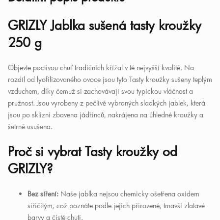
GRIZLY Jablka sušená tasty kroužky
250 g
Objevte poctivou chuť tradičních křížal v té nejvyšší kvalitě. Na
rozdíl od lyofilizovaného ovoce jsou tyto Tasty kroužky sušeny teplým
vzduchem, díky čemuž si zachovávají svou typickou vláčnost a
pružnost. Jsou vyrobeny z pečlivě vybraných sladkých jablek, která
jsou po sklizni zbavena jádřinců, nakrájena na úhledné kroužky a
šetrně usušena.
Proč si vybrat Tasty kroužky od
GRIZLY?
Bez síření:
Naše jablka nejsou chemicky ošetřena oxidem
siřičitým, což poznáte podle jejich přirozené, tmavší zlatavé
barvy a čisté chuti.