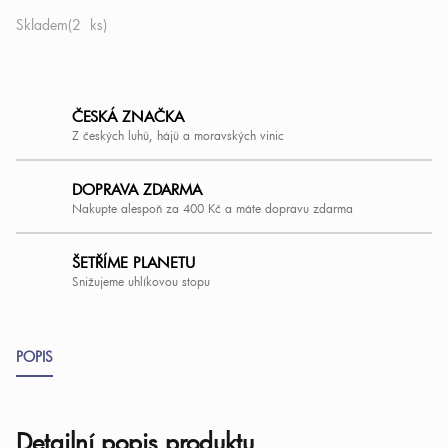
Skladem
(2 ks)
ČESKÁ ZNAČKA
Z českých luhů, hájů a moravských vinic
DOPRAVA ZDARMA
Nakupte alespoň za 400 Kč a máte dopravu zdarma
ŠETŘÍME PLANETU
Snižujeme uhlíkovou stopu
POPIS
Detailní popis produktu