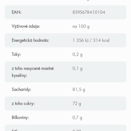
EAN
:
8595678410104
Výživové údaje
:
na 100 g
Energetická hodnota
:
1 356 kJ / 314 kcal
Tuky
:
0,2 g
z toho nasycené mastné
0,1 g
kyseliny
:
Sacharidy
:
81,5 g
z toho cukry
:
72 g
Bílkoviny
:
0,7 g