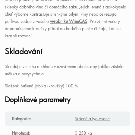
sklenky dobrého vína či domácího saku. Jejich jemná sladkokyselá
chuť výborně kontrastuje s lehkými bílými víny nebo osvěžující
perlivou vodou z vašeho
výrobníku WineGAS
. Pro zimní večery
doporučujeme kroužky přidat do horkého punče či čaje, kde se
krásně rozvoní.
Skladování
Skladujte v suchu a chladu v uzavřeném obalu, aby jablka zůstala
měkká a nevysychala.
Složení: Sušená jablka (kroužky) 100 %.
Doplňkové parametry
Kategorie
:
Sušené a lyo ovoce
Hmotnost
:
0.258 kg