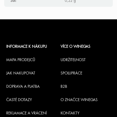
Sůl
:
0,22 g
Z
á
INFORMACE K NÁKUPU
VÍCE O WINEGAS
p
a
MAPA PRODEJCŮ
UDRŽITELNOST
t
JAK NAKUPOVAT
SPOLUPRÁCE
í
DOPRAVA A PLATBA
B2B
ČASTÉ DOTAZY
O ZNAČCE WINEGAS
REKLAMACE A VRÁCENÍ
KONTAKTY