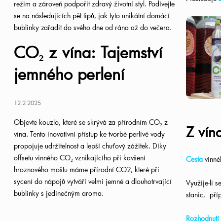
režim a zároveň podpořit zdravý životní styl. Podívejte
se na následujících pět tipů, jak tyto unikátní domácí
bublinky zařadit do svého dne od rána až do večera.
CO₂ z vína: Tajemství
jemného perlení
12.2.2025
Objevte kouzlo, které se skrývá za přírodním CO
₂
z
Z vín
vína. Tento inovativní přístup ke tvorbě perlivé vody
propojuje
udržitelnost a lepší chuťový zážitek. Díky
offsetu vinného CO
₂
vznikajícího při kavšení
Cesta
vinné
hroznového moštu máme přírodní CO2, které při
sycení do nápojů vytváří velmi jemné a
dlouhotrvající
Využije-li 
bublinky s jedinečným aroma.
stanic,
pří
Rozhodnutí 