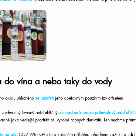
a do vína a nebo taky do vody
ho oxidu uhličitého
se uzavírá
jeho opětovným použitím tzv offsetem.
se zachycený kvasný oxid uhličitý,
nemusí se kupovat průmyslový oxid uhliči
padně jako vedlejší produkt při výrobě ropných derivátů. Ten nechme průmys
je na vás.
CO2 WineGAS je o krásném příběhu, lahodném zážitku a udržit