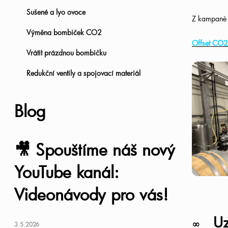
Sušené a lyo ovoce
a
Z kampan
Výměna bombiček CO2
n
Offset CO2
Vrátit prázdnou bombičku
n
Redukční ventily a spojovací materiál
í
Blog
p
a
🎥 Spouštíme náš nový
n
YouTube kanál:
Videonávody pro vás!
e
l
Uza
∞
3.5.2026