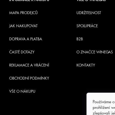
p
MAPA PRODEJCŮ
UDRŽITELNOST
a
JAK NAKUPOVAT
SPOLUPRÁCE
t
DOPRAVA A PLATBA
B2B
í
ČASTÉ DOTAZY
O ZNAČCE WINEGAS
REKLAMACE A VRÁCENÍ
KONTAKTY
OBCHODNÍ PODMÍNKY
VŠE O NÁKUPU
Používáme c
prohlížení w
zlepšovali j