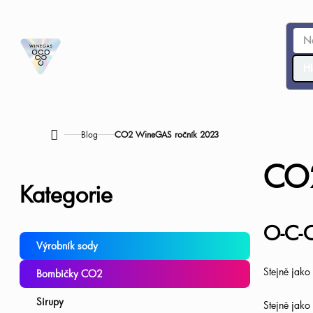
Přejít
na
obsah
Hl
Blog
CO2 WineGAS ročník 2023
Domů
P
CO2
Přeskočit
Kategorie
o
kategorie
O-C-O
s
Výrobník sody
t
Stejně jako
Bombičky CO2
r
Sirupy
Stejně jak