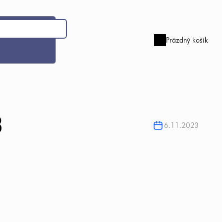
Prázdný košík
Nákupní
košík
3
6.11.2023