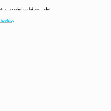
stili a uskladnili do tlakových lahví.
 Kapličky
.