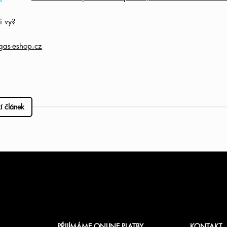
i vy?
as-eshop.cz
í článek
PŘIJÍMÁME ONLINE PLATBY
KONTAKT