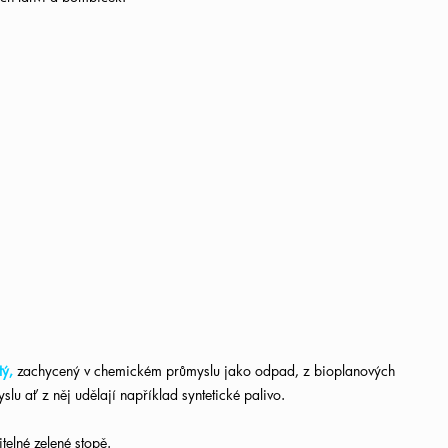
tý,
zachycený v chemickém průmyslu jak
o odpad, z bioplanových
lu ať z něj udělají například syntetické palivo.
elné zelené stopě.