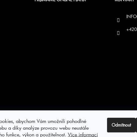
INFO
+420
ookies, abychom Vám umožnili pohodlné
Odmítnout
ebu a díky analýze provozu webu neustále
eho funkce, výkon a použitelnost.
Více informací