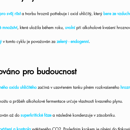
pro svůj růst
a tvorbu hroznů potřebuje i oxid uhličitý, který
bere ze vzduch
é množství
, které uložila během roku,
uvolní
při alkoholové kvašení hrozn
tý
v tomto cyklu je považován za
zelený - endogenní
.
váno pro budoucnost
ného oxidu uhličitého
začíná v uzavřeném tanku plném rozkvašeného
hrozn
oštu a průběh alkoholové fermentace určuje vlastnosti kvasného plynu.
čován a
ž do
s
uperkritické fáze
a následně kondenzuje v zásobníku.
zvážení a kontrola
vytěženého CO2. Posledním krokem je plnění do tlakový