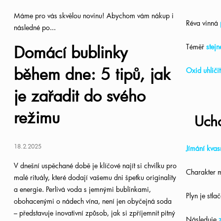
Máme pro vás skvělou novinu! Abychom vám nákup i
Réva vinná
následné po...
Domácí bublinky
Téměř
stejn
během dne: 5 tipů, jak
Oxid uhliči
je zařadit do svého
režimu
Ucho
18.2.2025
Jímání kvas
V dnešní uspěchané době je klíčové najít si chvilku pro
Charakter m
malé rituály, které dodají vašemu dni špetku originality
a energie. Perlivá voda s jemnými bublinkami,
Plyn je stla
obohacenými o nádech vína, není jen obyčejná soda
– představuje inovativní způsob, jak si zpříjemnit pitný
Následuje