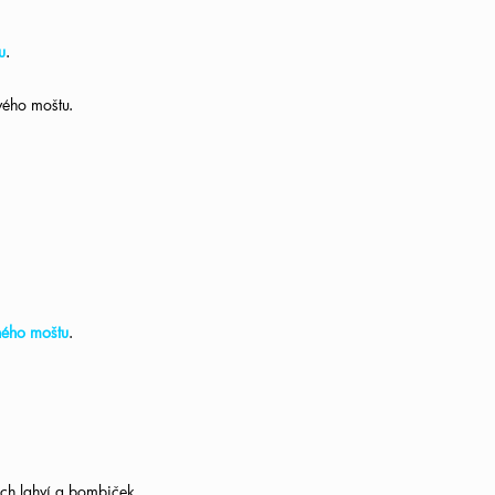
u
.
ového moštu.
ého moštu
.
ch lahví a bombiček.