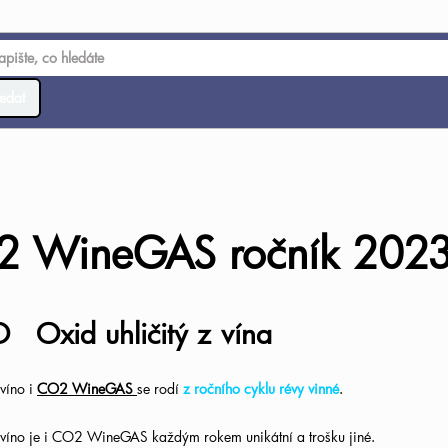
edat
 WineGAS ročník 202
 Oxid uhličitý z vína
 víno i
CO2 WineGAS
se rodí
z ročního cyklu révy vinné
.
o víno je i CO2 WineGAS každým rokem unikátní a trošku jiné.