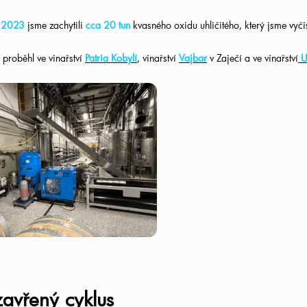
ě
2023
jsme
zachytili
cca 20 tun
kvasného oxidu uhličitého
, který jsme vyči
proběhl ve vinařství
Patria Kobylí
, vinařství
Vajbar
v Zaječí a ve vinařství
U
vřený cyklus